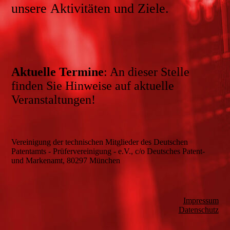
unsere Aktivitäten und Ziele.
Aktuelle Termine
: An dieser Stelle
finden Sie Hinweise auf aktuelle
Veranstaltungen!
Vereinigung der technischen Mitglieder des Deutschen
Patentamts - Prüfervereinigung - e.V., c/o Deutsches Patent-
und Markenamt, 80297 München
Impressum
Datenschutz